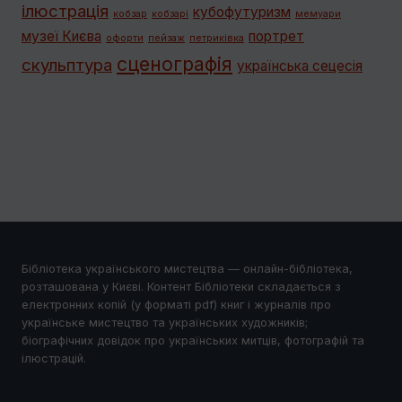
ілюстрація
кубофутуризм
кобзар
кобзарі
мемуари
музеї Києва
портрет
офорти
пейзаж
петриківка
сценографія
скульптура
українська сецесія
Бібліотека українського мистецтва — онлайн-бібліотека,
розташована у Києві. Контент Бібліотеки складається з
електронних копій (у форматі pdf) книг і журналів про
українське мистецтво та українських художників;
біографічних довідок про українських митців, фотографій та
ілюстрацій.