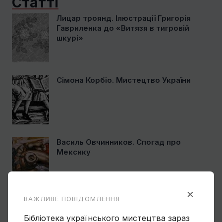
Статті
Лицар троянд. Ілюстрації Григорія
Гавриленка до «Витязя в тигровій
шкурі»
Сімона Корбіо. Мистецтво України
Василь Овчинников. Спогад про
Мексику
×
ВАЖЛИВЕ ПОВІДОМЛЕННЯ
Ще один учень Нарбута і його
«Енеїда»
Бібліотека українського мистецтва зараз