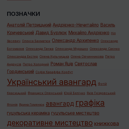
ПОЗНАЧКИ
Анатолій Петрицький
Андрієнко-Нечитайло
Василь
Кричевський
Давид Бурлюк
Михайло Андрієнко
Ніл
Олександр Архипенко
Хасевич
Олекса Бахматюк
Олександр
Богомазов
Олександр Ганжа
Олександр Мурашко
Олександр Саєнко
Олександра Екстер
Олена Кульчицька
Олена Овчинникова
Петро
Роман Яців
Святослав
Андрусів
Петро Холодний
Гординський
Софія Караффа-Корбут
Український авангард
Фотій
Красицький
Франциск Оленський
Юрій Белічко
Яків Гніздовський
графiка
авангард
Японія
Ярина Гоменюк
гуцульська кераміка
гуцульське мистецтво
декоративне мистецтво
книжкова