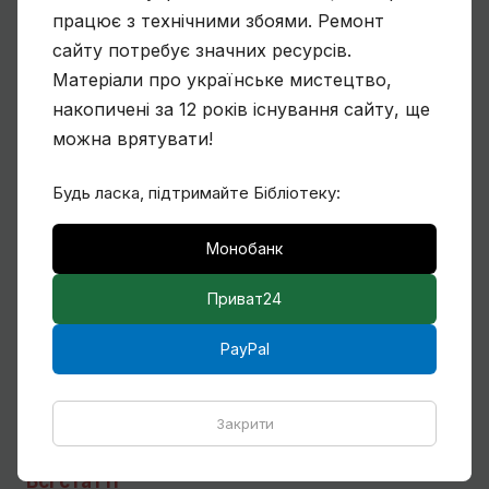
працює з технічними збоями. Ремонт
сайту потребує значних ресурсів.
Матеріали про українське мистецтво,
Чому Віктор Замирайло український
накопичені за 12 років існування сайту, ще
художник?
можна врятувати!
Будь ласка, підтримайте Бібліотеку:
Спогади Марії Котляревської про
Монобанк
Михайла Сапожникова
Приват24
PayPal
Кілька слів про дружин і дітей Михайла
Бойчука
Закрити
Всі статті