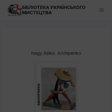
Перейти
БІБЛІОТЕКА УКРАЇНСЬКОГО
до
МИСТЕЦТВА
вмісту
Nagy Ildiko. Archipenko