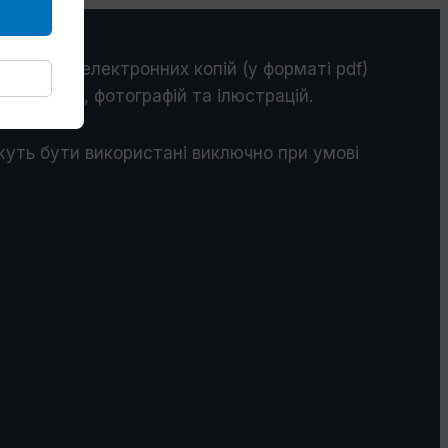
ається з електронних копій (у форматі pdf)
их митців, фотографій та ілюстрацій.
ожуть бути використані виключно при умові