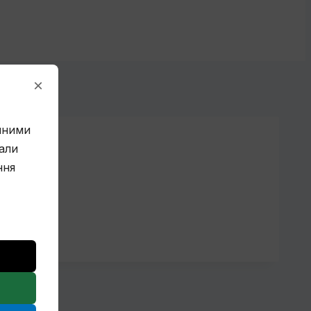
×
ічними
али
ння