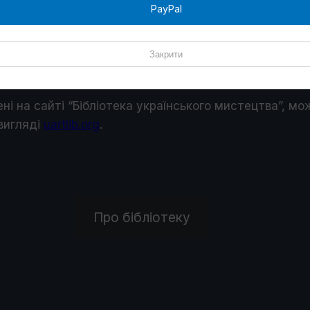
PayPal
тека, розташована у Києві. Контент Бібліотеки склад
Закрити
ських художників; біографічних довідок про українськ
ені на сайті “Бібліотека українського мистецтва”, м
 виглядi
uartlib.org
.
Про бібліотеку