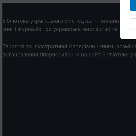
Бібліотека українського мистецтва — онлайн-бібліо
книг і журналів про українське мистецтво та україн
Текстові та ілюстративні матеріали і книги, розміщ
встановлення гіперпосилання на сайт Бібліотеки у