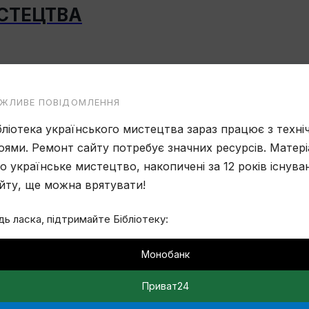
ИСТЕЦТВА
ЖЛИВЕ ПОВІДОМЛЕННЯ
бліотека українського мистецтва зараз працює з техн
оями. Ремонт сайту потребує значних ресурсів. Матері
о українське мистецтво, накопичені за 12 років існува
йту, ще можна врятувати!
дь ласка, підтримайте Бібліотеку:
Монобанк
Приват24