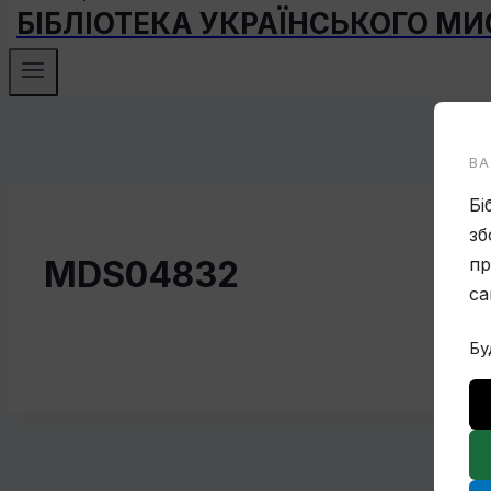
БІБЛІОТЕКА УКРАЇНСЬКОГО М
ВА
Бі
зб
MDS04832
пр
са
Бу