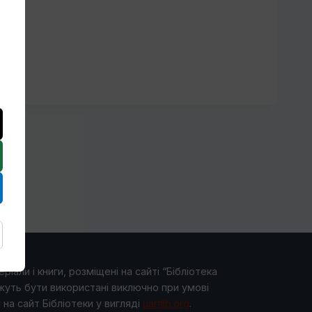
ріали і книги, розміщені на сайті “Бібліотека
жуть бути використані виключно при умові
на сайт Бібліотеки у виглядi
uartlib.org
.