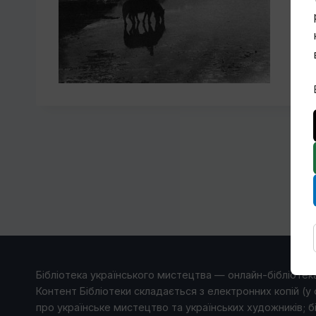
Бібліотека українського мистецтва — онлайн-бібліотека
Контент Бібліотеки складається з електронних копій (у 
про українське мистецтво та українських художників; б