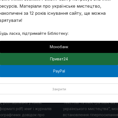
ресурсів. Матеріали про українське мистецтво,
накопичені за 12 років існування сайту, ще можна
врятувати!
Будь ласка, підтримайте Бібліотеку:
Монобанк
Приват24
PayPal
Закрити
, розташована у Києві.
Текстові та ілюстративні мате
форматі pdf) книг і журналів
українського мистецтва”, мо
іографічних довідок про
встановлення гіперпосилання 